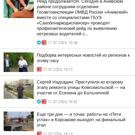
Рейд продолжается!. Сегодня в Анивском
районе сотрудники отделения
Госавтоинспекции ОМВД России «Анивский»
вместе со специалистами ГБУЗ
«Сахоблнаркодиспансер» проводят
профилактический рейд по выявлению
нетрезвых водителей с...
11.07.2026, 19:34
Подборка интересных новостей из регионов к
этому часу
11.07.2026, 19:12
Сергей Надсадин: Приступили ко второму
этапу ремонта улицы Комсомольской — на
участке от Есенина до Больничной
11.07.2026, 18:52
Еще три дня — и точка: работы на «Пяти
углах» в Корсакове выходят на финальный
этап
11.07.2026, 18:15