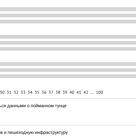
30
31
32
33
34
35
36
37
38
39
40
41
42
...
100
ься данными о пойманном тунце
ов и пешеходную инфраструктуру