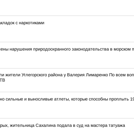
акладок с наркотиками
лены нарушения природоохранного законодательства в морском 
или жители Углегорского района у Валерия Лимаренко По всем в
СТВ
тно сильные и выносливые атлеты, которые способны проплыть 19
рых, жительница Сахалина подала в суд на мастера татуажа