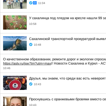
11:04
У сахалинца под пледом на кресле нашли 99 з
10:58
Сахалинской транспортной прокуратурой выяв
10:48
О качественном образовании, ремонте дорог и экологии спрос
https://astv.ru/jsw7tm?utm=max
//
Новости Сахалина и Курил - А
10:46
Друзья, мы знаем, что среди вас есть невероя
10:43
Проснувшись с оранжевыми бровями вместо се
10:43