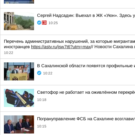
Сергей Надсадин: Выехал в ЖК «Уюн». Здесь у
10:25
Перечень административных нарушений, за которые мигрантам 
иностранцев
https://astv.ru/jsw7t6?utm=max
//
Новости Сахалина 
10:22
В Сахалинской области появятся профильные 
10:22
Светофор не работает на оживлённом перекрё
10:18
Погрануправление ФСБ на Сахалине возглавил
10:15