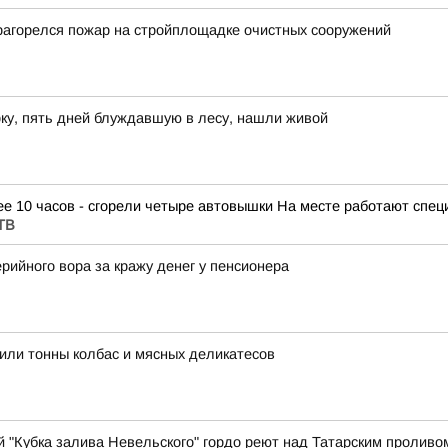
рагорелся пожар на стройплощадке очистных сооружений
рку, пять дней блуждавшую в лесу, нашли живой
е 10 часов - сгорели четыре автовышки На месте работают спе
ТВ
ийного вора за кражу денег у пенсионера
или тонны колбас и мясных деликатесов
й "Кубка залива Невельского" гордо реют над Татарским проливо