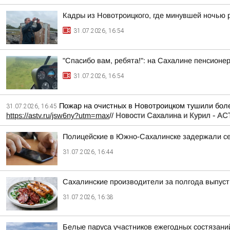
Кадры из Новотроицкого, где минувшей ночью 
31.07.2026, 16:54
"Спасибо вам, ребята!": на Сахалине пенсионе
31.07.2026, 16:54
Пожар на очистных в Новотроицком тушили боле
31.07.2026, 16:45
https://astv.ru/jsw6ny?utm=max
//
Новости Сахалина и Курил - АС
Полицейские в Южно-Сахалинске задержали сер
31.07.2026, 16:44
Сахалинские производители за полгода выпуст
31.07.2026, 16:38
Белые паруса участников ежегодных состязани