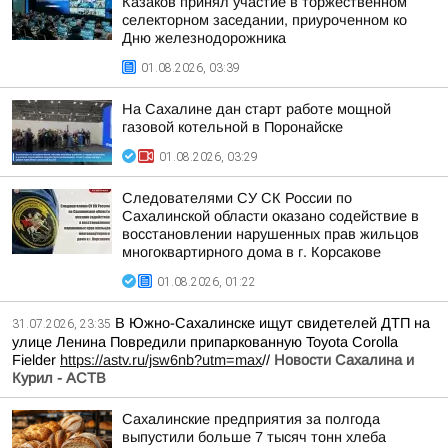
Казаков принял участие в торжественном
селекторном заседании, приуроченном ко
Дню железнодорожника
01.08.2026, 03:39
На Сахалине дан старт работе мощной
газовой котельной в Поронайске
01.08.2026, 03:29
Следователями СУ СК России по
Сахалинской области оказано содействие в
восстановлении нарушенных прав жильцов
многоквартирного дома в г. Корсакове
01.08.2026, 01:22
В Южно-Сахалинске ищут свидетелей ДТП на
31.07.2026, 23:35
улице Ленина Повредили припаркованную Toyota Corolla
Fielder
https://astv.ru/jsw6nb?utm=max
//
Новости Сахалина и
Курил - АСТВ
Сахалинские предприятия за полгода
выпустили больше 7 тысяч тонн хлеба