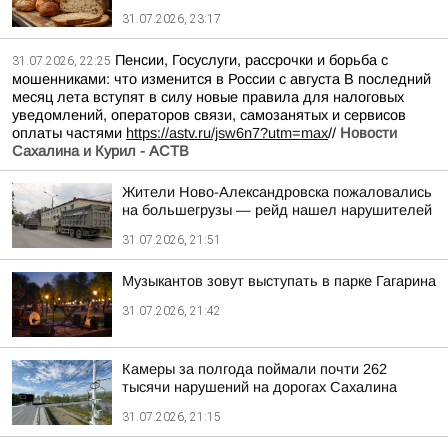
31.07.2026, 23:17
Пенсии, Госуслуги, рассрочки и борьба с
31.07.2026, 22:25
мошенниками: что изменится в России с августа В последний
месяц лета вступят в силу новые правила для налоговых
уведомлений, операторов связи, самозанятых и сервисов
оплаты частями
https://astv.ru/jsw6n7?utm=max
//
Новости
Сахалина и Курил - АСТВ
Жители Ново-Александровска пожаловались
на большегрузы — рейд нашел нарушителей
31.07.2026, 21:51
Музыкантов зовут выступать в парке Гагарина
31.07.2026, 21:42
Камеры за полгода поймали почти 262
тысячи нарушений на дорогах Сахалина
31.07.2026, 21:15