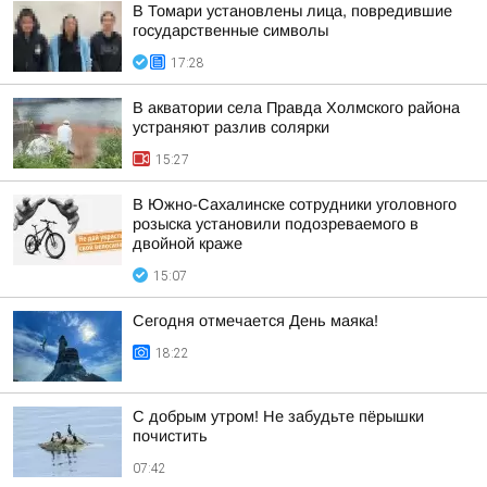
В Томари установлены лица, повредившие
государственные символы
17:28
В акватории села Правда Холмского района
устраняют разлив солярки
15:27
В Южно-Сахалинске сотрудники уголовного
розыска установили подозреваемого в
двойной краже
15:07
Сегодня отмечается День маяка!
18:22
С добрым утром! Не забудьте пёрышки
почистить
07:42