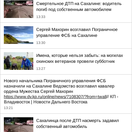
Смертельное ДТП на Сахалине: водитель
погиб под собственным автомобилем
13:33
Сергей Махорин возглавил Пограничное
управление ФСБ на Сахалине
13:30
Имена, которые нельзя забыть: на могилах
охинских ветеранов провели субботник
13:27
Нового начальника Пограничного управления ФСБ
назначили на Сахалине Ведомство возглавил кавалер
ордена Мужества Сергей Махорин
https://www.dv.kp.ru/online/news/7108307/?from=twall
//
КП -
Владивосток | Новости Дальнего Востока
13:21
Сахалинца после ДТП насмерть задавил
собственный автомобиль