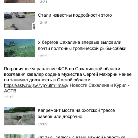
13:21
Стали известны подробности этого
13:15
У берегов Сахалина впервые выловили
почти полтонны тропической рыбы-собаки
13:15
Пограничное управление ФСБ по Сахалинской области
возглавил кавалер ордена Мужества Сергей Махорин Ранее
он занимал должность в Омской области
https://astv.ru/jsw7vp?utm=max
//
Новости Сахалина и Курил -
АСТВ
13:15
Капремонт моста на охотской трассе
завершили досрочно
13:09
Друзья, делюсь с вами важной новостью!