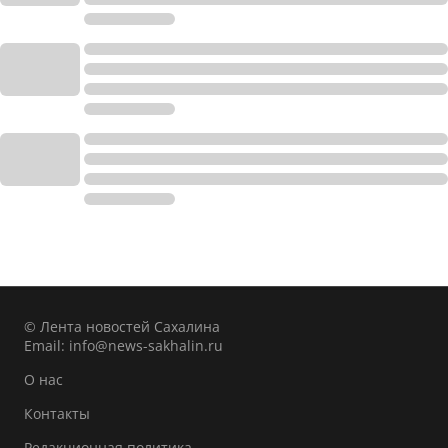
© Лента новостей Сахалина
Email:
info@news-sakhalin.ru
О нас
Контакты
Редакционная политика