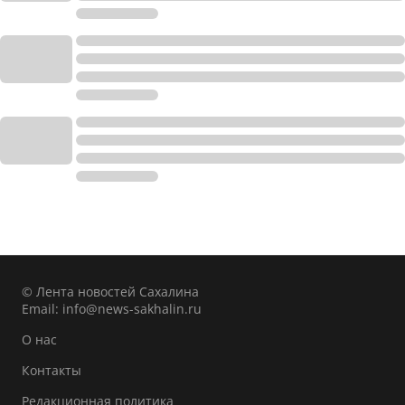
© Лента новостей Сахалина
Email:
info@news-sakhalin.ru
О нас
Контакты
Редакционная политика