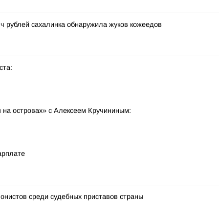
сяч рублей сахалинка обнаружила жуков кожеедов
ста:
 на островах» с Алексеем Кручининым:
арплате
нистов среди судебных приставов страны