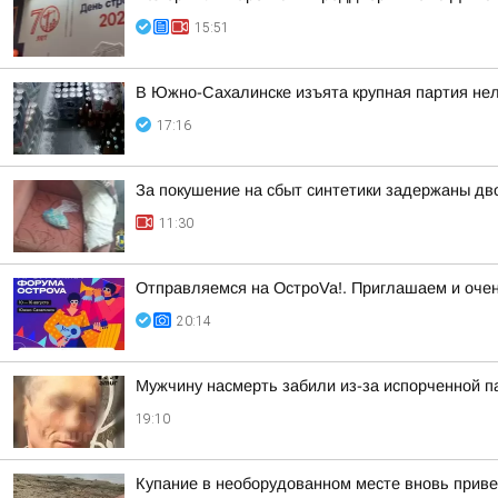
15:51
В Южно-Сахалинске изъята крупная партия нел
17:16
За покушение на сбыт синтетики задержаны д
11:30
Отправляемся на ОстроVa!. Приглашаем и очен
20:14
Мужчину насмерть забили из-за испорченной п
19:10
Купание в необорудованном месте вновь приве