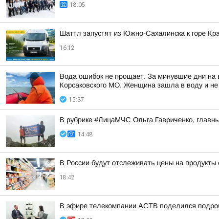
18:05
Шаттл запустят из Южно-Сахалинска к горе Кра
16:12
Вода ошибок не прощает. За минувшие дни на в
Корсаковского МО. Женщина зашла в воду и не
15:37
В рубрике #ЛицаМЧС Ольга Гавриченко, главны
14:48
В России будут отслеживать цены на продукты
18:42
В эфире телекомпании АСТВ поделился подро