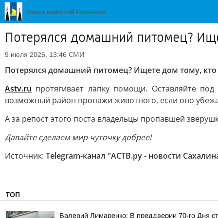
Потерялся домашний питомец? Ище
СМИ
9 июля 2026, 13:46
Потерялся домашний питомец? Ищете дом тому, кто
Astv.ru
протягивает лапку помощи. Оставляйте под 
возможный район пропажи животного, если оно убежал
А за репост этого поста владельцы пропавшей зверушк
Давайте сделаем мир чуточку добрее!
Источник:
Telegram-канал "АСТВ.ру - новости Сахалин
ТОП
Валерий Лимаренко: В преддверии 70-го Дня с