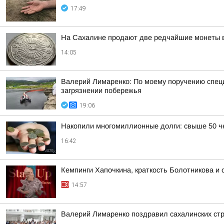
17:49
На Сахалине продают две редчайшие монеты в
14:05
Валерий Лимаренко: По моему поручению специ
загрязнении побережья
19:06
Накопили многомиллионные долги: свыше 50 че
16:42
Кемпинги Хапочкина, краткость Болотникова и 
14:57
Валерий Лимаренко поздравил сахалинских ст