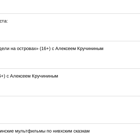
ста:
ели на островах» (16+) с Алексеем Кручининым
6+) с Алексеем Кручининым
инские мультфильмы по нивхским сказкам