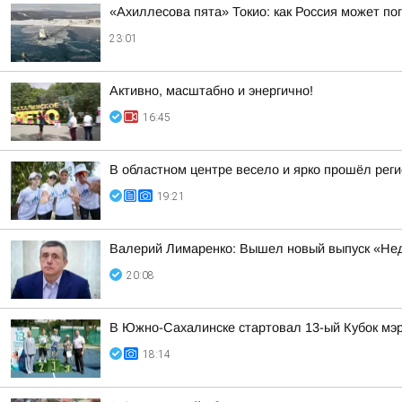
«Ахиллесова пята» Токио: как Россия может п
23:01
Активно, масштабно и энергично!
16:45
В областном центре весело и ярко прошёл рег
19:21
Валерий Лимаренко: Вышел новый выпуск «Нед
20:08
В Южно-Сахалинске стартовал 13-ый Кубок мэр
18:14