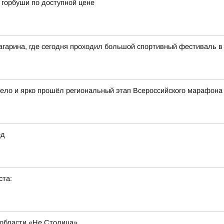
горбуши по доступной цене
агарина, где сегодня проходил большой спортивный фестиваль в
село и ярко прошёл региональный этап Всероссийского марафона
ед
ста:
области «Не Столица»