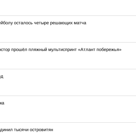
ейболу осталось четыре решающих матча
ростор прошёл пляжный мультиспринт «Атлант побережья»
ед
ка
динил тысячи островитян