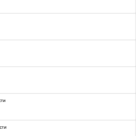
сти
сти