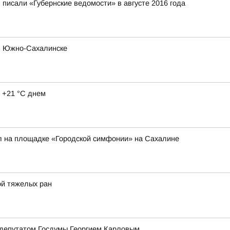
писали «Губернские ведомости» в августе 2016 года
 в Южно-Сахалинске
 +21 °C днем
л на площадке «Городской симфонии» на Сахалине
ой тяжелых ран
 депутатом Госдумы Георгием Карловым