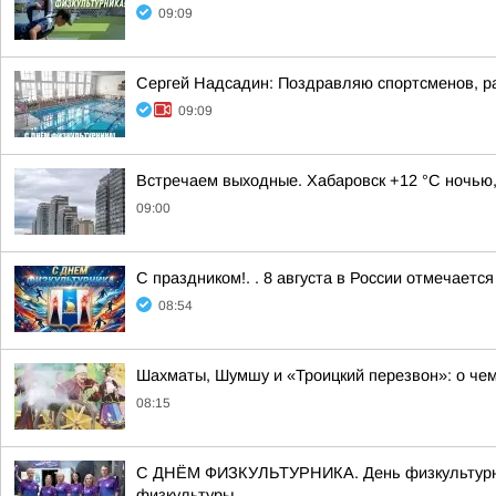
09:09
Сергей Надсадин: Поздравляю спортсменов, раб
09:09
Встречаем выходные. Хабаровск +12 °C ночью,
09:00
С праздником!. . 8 августа в России отмечаетс
08:54
Шахматы, Шумшу и «Троицкий перезвон»: о чем
08:15
С ДНЁМ ФИЗКУЛЬТУРНИКА. День физкультурника
физкультуры