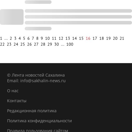
1
...
2
3
4
5
6
7
8
9
10
11
12
13
14
15
16
17
18
19
20
21
22
23
24
25
26
27
28
29
30
...
100
© Лента новостей Сахалина
Email:
info@sakhalin-news.ru
О нас
Контакты
Редакционная политика
Политика конфиденциальности
Правила пользования сайтом