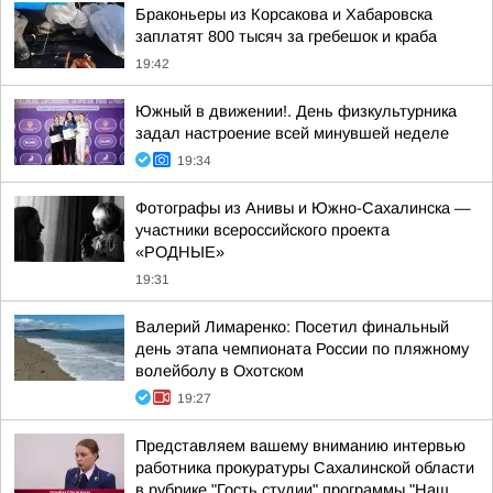
Браконьеры из Корсакова и Хабаровска
заплатят 800 тысяч за гребешок и краба
19:42
Южный в движении!. День физкультурника
задал настроение всей минувшей неделе
19:34
Фотографы из Анивы и Южно-Сахалинска —
участники всероссийского проекта
«РОДНЫЕ»
19:31
Валерий Лимаренко: Посетил финальный
день этапа чемпионата России по пляжному
волейболу в Охотском
19:27
Представляем вашему вниманию интервью
работника прокуратуры Сахалинской области
в рубрике "Гость студии" программы "Наш