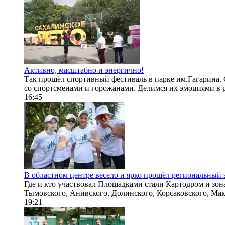
Активно, масштабно и энергично!
Так прошёл спортивный фестиваль в парке им.Гагарина.
со спортсменами и горожанами. Делимся их эмоциями в ро
16:45
В областном центре весело и ярко прошёл региональный 
Где и кто участвовал Площадками стали Картодром и зона
Тымовского, Анивского, Долинского, Корсаковского, Мака
19:21