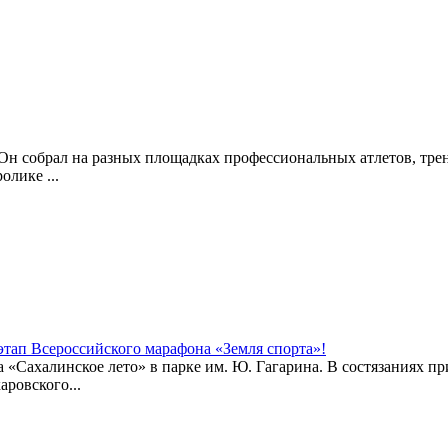
 Он собрал на разных площадках профессиональных атлетов, тре
лике ...
этап Всероссийского марафона «Земля спорта»!
 «Сахалинское лето» в парке им. Ю. Гагарина. В состязаниях пр
ровского...