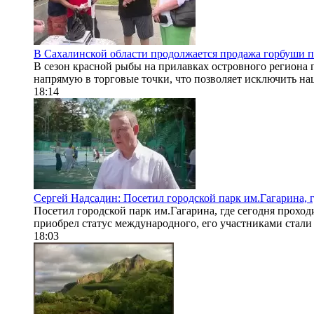
В Сахалинской области продолжается продажа горбуши п
В сезон красной рыбы на прилавках островного региона
напрямую в торговые точки, что позволяет исключить нац
18:14
Сергей Надсадин: Посетил городской парк им.Гагарина, 
Посетил городской парк им.Гагарина, где сегодня проход
приобрел статус международного, его участниками стали 
18:03