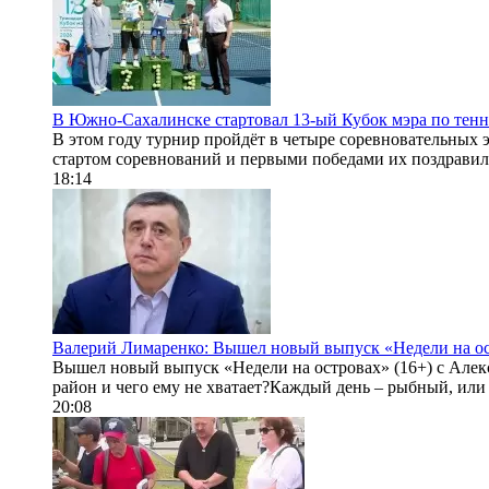
В Южно-Сахалинске стартовал 13-ый Кубок мэра по тен
В этом году турнир пройдёт в четыре соревновательных э
стартом соревнований и первыми победами их поздравил г
18:14
Валерий Лимаренко: Вышел новый выпуск «Недели на ос
Вышел новый выпуск «Недели на островах» (16+) с Алек
район и чего ему не хватает?Каждый день – рыбный, или у
20:08