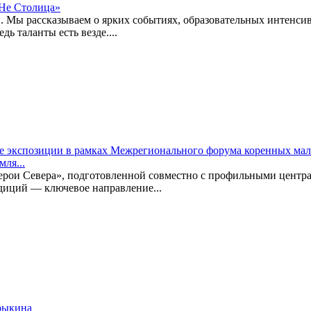
Не Столица»
. Мы рассказываем о ярких событиях, образовательных интенси
ь таланты есть везде....
е экспозиции в рамках Межрегионального форума коренных мал
мля...
Герои Севера», подготовленной совместно с профильными центр
диций — ключевое направление...
трыкина