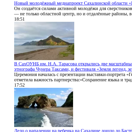
Новый молодёжный медиапроект Сахалинской области «
Он создаётся силами активной молодёжи для сверстников
— не только областной центр, но и отдалённые районы, вед
18:51
В СахОУНБ им. Н.А. Тарасова открылись две масштабны
этнографа Чунера Таксами, и фестиваля «Земля легенд, зе
Церемония началась с презентации выставки-портрета «
отметила важность партнерства:«Сохранение языка и тра
17:52
Дело о нападении на ребенка на Сахалине дошло до Бас