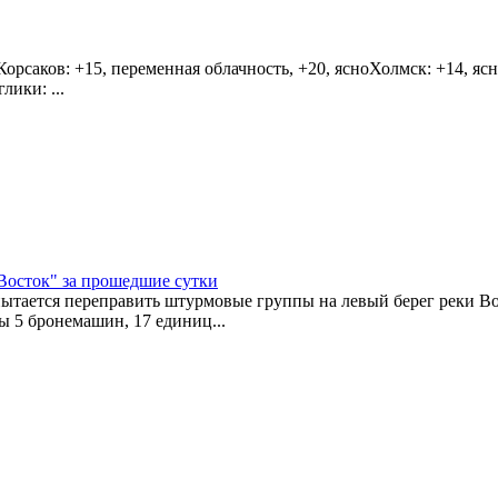
рсаков: +15, переменная облачность, +20, ясноХолмск: +14, ясн
ики: ...
Восток" за прошедшие сутки
 пытается переправить штурмовые группы на левый берег реки В
ы 5 бронемашин, 17 единиц...