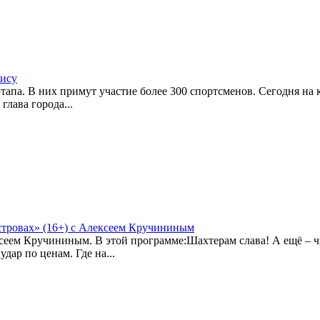
нису
тапа. В них примут участие более 300 спортсменов. Сегодня на 
лава города...
тровах» (16+) с Алексеем Кручининым
сеем Кручининым. В этой программе:Шахтерам слава! А ещё – ч
дар по ценам. Где на...