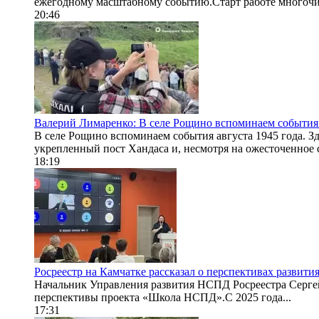
ежегодному масштабному событию.Старт работе многочи
20:46
Валерий Лимаренко: В селе Рощино вспоминаем события 
В селе Рощино вспоминаем события августа 1945 года. 
укрепленный пост Хандаса и, несмотря на ожесточенное с
18:19
Росреестр на Камчатке рассказал о перспективах разви
Начальник Управления развития НСПД Росреестра Сергей
перспективы проекта «Школа НСПД».С 2025 года...
17:31