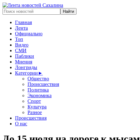
Главная
Лента
Официально
Топ
Видео
СМИ
Паблики
Мнения
Лонгриды
Категории
►
Общество
Происшествия
Политика
Экономика
Спорт
Культура
Разное
Происшествия
О нас
До 15 июля на дороге к мысам