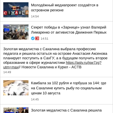
Молодёжный медиапроект создаётся в
островном регионе
14:54
Секрет победы в «Зарнице» узнал Валерий
Лимаренко от активистов Движения Первых
14:51
Золотая медалистка с Сахалина выбрала профессию
педагога и решила остаться на острове Анастасия Аксенова
планирует поступить в СахГУ, а в будущем получить второе
образование в сфере журналистики
https://astv.ru/jsw7zg?
utm=max
//
Новости Сахалина и Курил - АСТВ
14:49
Камбала за 102 рубля и горбуша за 144: где
на Сахалине купить рыбу по социальным
ценам 10 августа
14:45
Золотая медалистка с Сахалина решила