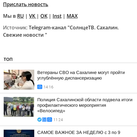
Прислать новость
Мы в
RU
|
VK
|
OK
|
Inst
|
MAX
Источник:
Telegram-канал "СолнцеТВ. Сахалин.
Свежие новости "
ТОП
Ветераны СВО на Сахалине могут пройти
углублённую диспансеризацию
14:16
Полиция Сахалинской области подвела итоги
профилактического мероприятия
«Велосипед»
11:24
САМОЕ ВАЖНОЕ ЗА НЕДЕЛЮ с 3 по 9