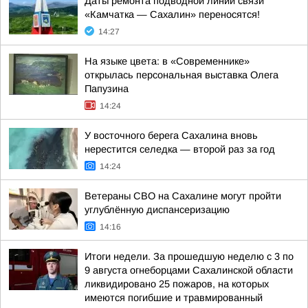
Даты ремонта подводной линии связи
«Камчатка — Сахалин» переносятся!
14:27
На языке цвета: в «Современнике»
открылась персональная выставка Олега
Папузина
14:24
У восточного берега Сахалина вновь
нерестится селедка — второй раз за год
14:24
Ветераны СВО на Сахалине могут пройти
углублённую диспансеризацию
14:16
Итоги недели. За прошедшую неделю с 3 по
9 августа огнеборцами Сахалинской области
ликвидировано 25 пожаров, на которых
имеются погибшие и травмированный