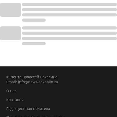
© Лента новостей Сахалина
Email:
info@news-sakhalin.ru
О нас
Контакты
Редакционная политика