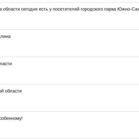
в области сегодня есть у посетителей городского парка Южно-Са
алина
бласти
ой области
собенному!