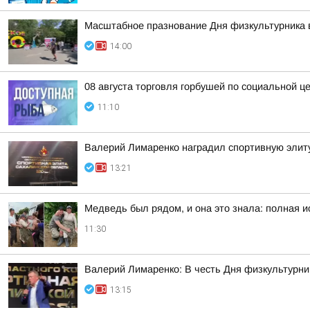
Масштабное празнование Дня физкультурника в 
14:00
08 августа торговля горбушей по социальной це
11:10
Валерий Лимаренко наградил спортивную элит
13:21
Медведь был рядом, и она это знала: полная 
11:30
Валерий Лимаренко: В честь Дня физкультурни
13:15