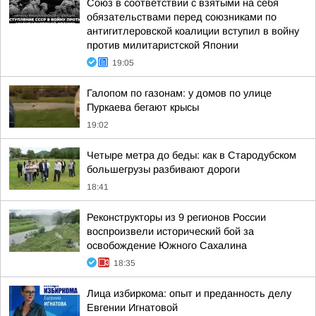
Союз в соответствии с взятыми на себя
обязательствами перед союзниками по
антигитлеровской коалиции вступил в войну
против милитаристской Японии
19:05
Галопом по газонам: у домов по улице
Пуркаева бегают крысы
19:02
Четыре метра до беды: как в Стародубском
большегрузы разбивают дороги
18:41
Реконструкторы из 9 регионов России
воспроизвели исторический бой за
освобождение Южного Сахалина
18:35
Лица избиркома: опыт и преданность делу
Евгении Игнатовой