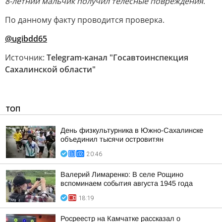
8-летний мальчик получил телесные повреждения
.
По данному факту проводится проверка.
@ugibdd65
Источник:
Telegram-канал "Госавтоинспекция
Сахалинской области"
ТОП
День физкультурника в Южно-Сахалинске
объединил тысячи островитян
20:46
Валерий Лимаренко: В селе Рощино
вспоминаем события августа 1945 года
18:19
Росреестр на Камчатке рассказал о